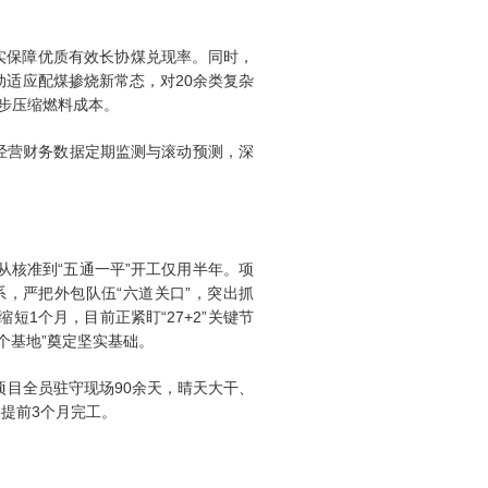
切实保障优质有效长协煤兑现率。同时，
动适应配煤掺烧新常态，对20余类复杂
一步压缩燃料成本。
经营财务数据定期监测与滚动预测，深
程从核准到“五通一平”开工仅用半年。项
，严把外包队伍“六道关口”，突出抓
1个月，目前正紧盯“27+2”关键节
个基地”奠定坚实基础。
项目全员驻守现场90余天，晴天大干、
提前3个月完工。