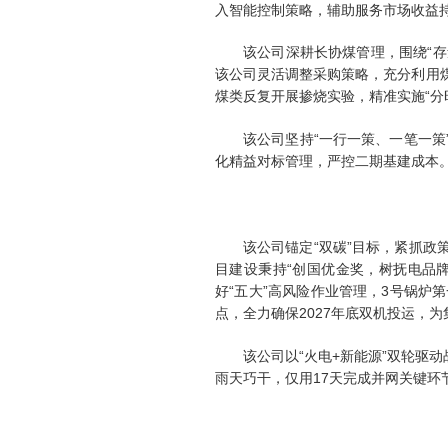
入智能控制策略，辅助服务市场收益
该公司深耕长协煤管理，围绕“存
该公司灵活调整采购策略，充分利用煤
煤类反复开展掺烧实验，精准实施“分
该公司坚持“一行一策、一笔一
化精益对标管理，严控二期基建成本
该公司锚定“双碳”目标，紧抓政策
目建设秉持“创国优金奖，树抚电品
好“五大”高风险作业管理，3号锅炉
点，全力确保2027年底双机投运，
该公司以“火电+新能源”双轮驱
雨天巧干，仅用17天完成并网关键环