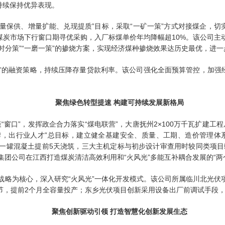
持续保持优异表现。
量保供、增量扩能、兑现提质”目标，采取“一矿一策”方式对接煤企，
炭市场下行窗口期寻优采购，入厂标煤单价年均降幅超10%。该公司主
时分策”“一磨一策”的掺烧方案，实现经济煤种掺烧效果达历史最优，进
策”的融资策略，持续压降存量贷款利率。该公司强化全面预算管控，加强
。
聚焦绿色转型提速 构建可持续发展新格局
“窗口”，发挥政企合力落实“煤电联营”，大唐抚州2×100万千瓦扩建工
牌，出行业人才”总目标，建立健全基建安全、质量、工期、造价管理体系
第一罐混凝土提前5天浇筑，三大主机定标与初步设计审查用时较同类项目缩短
为集团公司在江西打造煤炭清洁高效利用和“火风光”多能互补耦合发展的“两
动战略为核心，深入研究“火风光”一体化开发模式。该公司所属临川北光伏
节，提前2个月全容量投产；东乡光伏项目创新采用设备出厂前调试手段，
聚焦创新驱动引领 打造智慧化创新发展生态