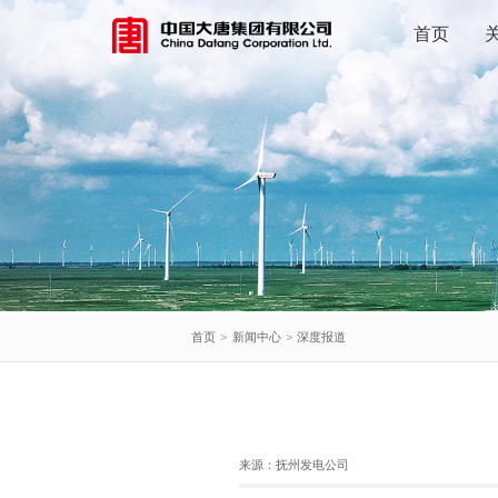
首页
首页
>
新闻中心
>
深度报道
来源：
抚州发电公司