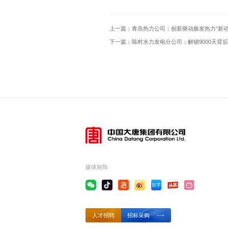
上一篇：
青岛热力公司：创新驱动焕发热力“新动
下一篇：
陈村水力发电分公司：解锁9000天背
媒体矩阵
人才招聘
招标采购