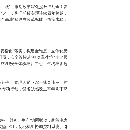
条主线”，推动改革深化提升行动全面发
分之一，利润总额实现连续四年跨越，
两个基地”建设在改革赋能下蹄疾步稳，
“表格化”落实，构建全维度、立体化安
问责，安全管控从“被动应对”向“主动预
建成VR安全体验培训中心，年均培训超
员反违章，管理人员下沉一线查违章、控
展专项行动，设备缺陷发生率年均下降
燃料、财务、生产”协同联动，统筹电力
攻坚小组，优化机组协调控制系统、引