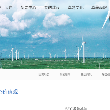
关于大唐
新闻中心
党的建设
卓越文化
卓著品牌
国资动态
集团新闻
基层简讯
深度
心价值观
53℃紧急补油