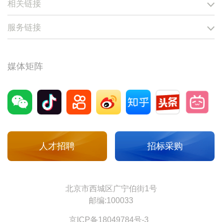
相关链接
煤化工
COAL CHEMICAL INDUSTRY
服务链接
多伦煤化工项目是国内煤化工产业烯烃类(MTP)示范
性项目，年产聚丙烯 46万吨，是国家能源发展战略和
媒体矩阵
产业政策鼓励类项目。
克旗煤制天然气项目是第一个由国家发改委核准的大
型煤制天然气示范项目。项目一期于2013年底建成，
现已实现长周期满负荷生产，二期工程于2023年10月
人才招聘
招标采购
份建成投产。
阜新煤制天然气项目是中央支持东北振兴的重大建设
北京市西城区广宁伯街1号
项目，也是推进阜新转型振兴的战略支撑项目，建设
邮编:100033
规模为年产40亿标方煤制天然气。
京ICP备18049784号-3