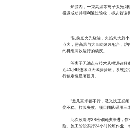
炉膛内，一束高温等离子弧光划
投运成功并顺利通过验收，标志着该机
“以前点火先烧油，火焰忽大忽
点火，需高温与大量助燃风配合，炉
约机组高效运行的顽疾。
等离子无油点火技术从根源破解难
近40小时连续点火试验验证，系统
行稳定性显著提升。
“差几毫米都不行，激光找正必
烧不稳、拉弧失败。项目团队采用三维
此次改造与3B检修同步推进，
险。施工阶段实行24小时轮班作业