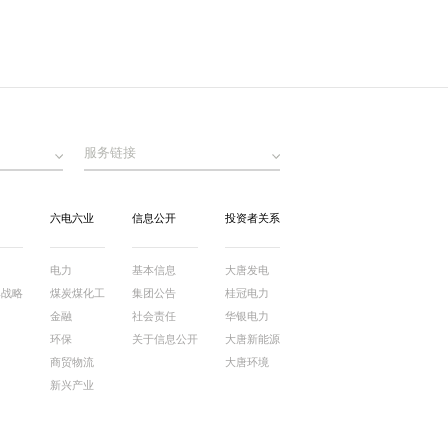
服务链接
六电六业
信息公开
投资者关系
电力
基本信息
大唐发电
牌战略
煤炭煤化工
集团公告
桂冠电力
金融
社会责任
华银电力
环保
关于信息公开
大唐新能源
商贸物流
大唐环境
新兴产业