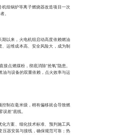
号机组锅炉等离子燃烧器改造项目一次
跑者。
长期以来，火电机组启动高度依赖燃油
繁、运维成本高、安全风险大，成为制
直接点燃煤粉，彻底消除“抢氧”隐患。
燃油与设备的双重依赖，点火效率与运
须控制在毫米级，稍有偏移就会导致燃
零误差”底线。
优化方案、细化技术标准、预判施工风
变压器安装与接线，确保规范可靠；热