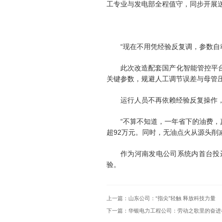
工专业与发电部全程值守，同步开展
“现在不用凭经验反复调，参数自
此次改造配套国产化智能管控平
关键参数，规避人工调节误差与母管
运行人员不再依赖经验反复操作
“不算不知道，一年省下的油费，
超92万元。同时，无油点火从源头
作为河南发电公司系统内首台投
验。
上一篇：
山东公司：“指尖”轻触 释放科技力量
下一篇：
华银电力工程公司：劳动之歌里的奋进