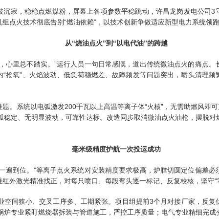
破沉寂，稳稳点燃煤粉，屏幕上各项参数平稳跳动，许昌龙岗发电公司3
组点火技术彻底告别“燃油依赖”，以技术创新争做适应新型电力系统领
从“烧油点火”到“以电代油”的跨越
小，心里总不踏实。”运行人员一句日常感慨，道出传统微油点火的痛点。
内“抢氧”、火焰波动、低负荷稳燃差、故障频发等问题突出，喷头清理频
题。系统以电弧激发200千瓦以上高温等离子体“火核”，无需助燃风即可
拉弧稳定、无明显波动，可靠性达标。改造同步取消微油点火油枪，摆脱对
毫米级精度护航一次投运成功
须一遍到位。”等离子点火系统对安装精度要求极高，炉膛切圆定位偏差必
红外激光精准找正，对每只喷口、每段弯头逐一标记、反复校核，坚守“
作业空间狭小、交叉工序多、工期紧张。项目组提前3个月对接厂家，反复
，锅炉专业紧盯燃烧器拆装与管道施工，严控工序质量；电气专业精细完成