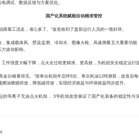
送电调试、数据反馈与方案优化。
国产化系统赋能自动精准管控
动跟着工况走，省心多了。”改造收到了盘前运行人员的一致好评。
台，集成载体风、壁温监测、冷却水、图像火检、风速测量五大重要功能
压力波动影响。
，工作强度大幅下降，点火全过程更精准、更高效，为机组安全稳定运行
真金白银看得见。”按单台机组年启停9次、单次耗油12吨测算，改造后每
削减燃油燃烧排放，降低碳排放，实现经济效益与环保效益同步提升。
运的等离子无油点火机组， 3号机组改造验证了国产化装备的稳定性与
者