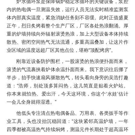
炉水循环泵是保障锅炉稳定水循环的关键设备，泵腔
内的热电偶一旦测温失效，运行人员无法实时精准监测泵
体内部真实温度，紧急消缺任务刻不容缓。此时正值盛夏
正午，烈日炙烤着整个生产厂区，厂区各处热浪翻涌。厚
重的炉墙持续向外辐射滚烫热浪，加上大型设备本体持续
散热、密闭空间热气无法流通，多重高温叠加，让这片作
业区域的温度远超厂区其他点位，堪称“顶配烤房”。
刚靠近设备防护围栏，一股滚烫的热浪便扑面而来，
滚烫的气流裹挟着炉体余温扑面而来。我下意识往后挪了
半步，抬手快速扇风驱散热气，转头看向身旁的吴浩打趣
道：“浩师，别处顶多算闷热，这儿简直是贴着火炉站。
你本来就怕热、爱出汗，今天这环境，你这个‘水娃’估计
一会儿全身就得湿透。”
他低头专注清点热电偶备品、万用表、各类扳手等作
业工具，头也没抬沉稳回道：“这块紧邻高温炉墙，一年
四季都被高温热气持续焖烤，测温元件长期处于超高温环