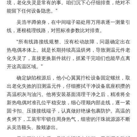
境，老化失灵是常有的事。咱们沉下心仔细排查，绝对不
能留下任何设备隐患。”
吴浩半蹲俯身，在中间端子箱处用万用表逐一测量引
线，逐根梳理线路，对照标准参数比对排查。
“所有线路接线规整、没有松动故障，问题确定出在
热电偶本体上。就是长期持续高温烘烤，导致测温元件老
化失灵了，直接更换新件就行，抓紧干完咱们也能早点离
开这高温区域。”
确定缺陷根源后，他小心翼翼拧松设备固定螺丝，取
出老化失效的旧测温元件，仔细擦拭干净设备底座积攒的
高温积灰与油污。他将安装基面清理干净之后，精准将全
新热电偶对准孔位平稳安放，细心理顺内部走线，逐一紧
固卡扣、压接接线端子，认真做好绝缘包裹防护。高温的
炙烤下，工装牢牢锁住周身热气，细密的汗珠就源源不断
从吴浩额头、脸颊渗出。