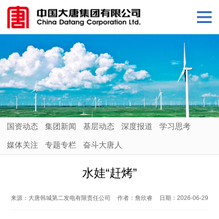
国资动态
集团新闻
基层动态
深度报道
学习思考
媒体关注
专题专栏
奋斗大唐人
水娃“赶烤”
来源：
大唐韩城第二发电有限责任公司
作者：
詹欣睿
日期：
2026-06-29