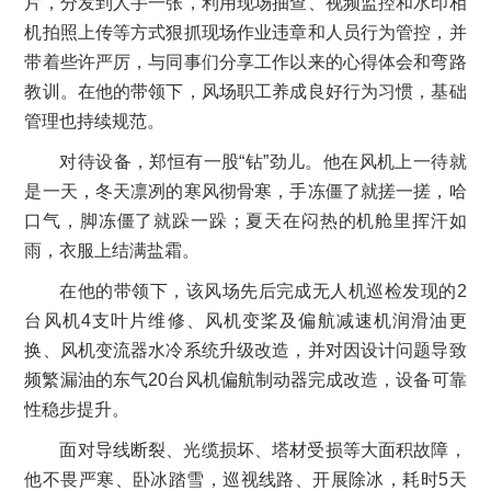
片，分发到人手一张，利用现场抽查、视频监控和水印相
机拍照上传等方式狠抓现场作业违章和人员行为管控，并
带着些许严厉，与同事们分享工作以来的心得体会和弯路
教训。在他的带领下，风场职工养成良好行为习惯，基础
管理也持续规范。
对待设备，郑恒有一股“钻”劲儿。他在风机上一待就
是一天，冬天凛冽的寒风彻骨寒，手冻僵了就搓一搓，哈
口气，脚冻僵了就跺一跺；夏天在闷热的机舱里挥汗如
雨，衣服上结满盐霜。
在他的带领下，该风场先后完成无人机巡检发现的2
台风机4支叶片维修、风机变桨及偏航减速机润滑油更
换、风机变流器水冷系统升级改造，并对因设计问题导致
频繁漏油的东气20台风机偏航制动器完成改造，设备可靠
性稳步提升。
面对导线断裂、光缆损坏、塔材受损等大面积故障，
他不畏严寒、卧冰踏雪，巡视线路、开展除冰，耗时5天