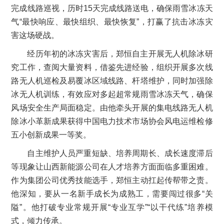
完成线路巡视，历时15天完成线路送电，确保雨雪冰冻天
气“最快响应、最快组织、最快恢复”，打赢了抗击冰冻灾
害这场硬战。
经历年初的冰冻灾害后，郑恒自主开展无人机除冰研
究工作，查阅大量资料，借鉴先进经验，组织开展多次线
路无人机巡检及易覆冰区域线路、杆塔维护，同时加强除
冰无人机训练，有效应对多起超常规雨雪冰冻天气，确保
风场安全生产局面稳定。由他牵头开展的集电线路无人机
除冰小革新成果获得中国电力技术市场协会风电运维检修
五小创新成果一等奖。
自主维护人员严重短缺、培养周期长、成长速度滞后
等现象让山西新能源公司在人才培养方面面临多重困难。
作为集团公司优秀技能选手，郑恒主动扛起传帮带之责。
他深知，要从一名新手成长为成熟工，需要闯过很多“关
隘”。他打破专业常规开展“专业互学”“以干代练”培养模
式，倾力传承。