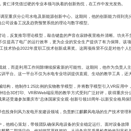
来，黄仁泽凭借过硬的专业本领与执着的创新热忱，在工作中发光发热。
他被借调至重庆分公司水电及新能源创新中心。这期间，他的创新能力得到
电公司设备工况及趋势预警系统的理论与数字模型。
讨论，反复推导理论模型，敲击键盘的声音在寂静夜里格外清晰。功夫不
不仅提高了电厂的运行效率，更为企业的安全生产提供了有力保障。该项
工技术协会2022年度职工技术创新成果奖。这两项殊荣不仅是对他个
成就，而是利用工作间隙继续探索新的可能性。这期间，他作为负责人主
实训平台。这一平台不仅为水电专业培训提供直观、生动的教学工具，还
结构，他制作1:25比例的实物教学模型，并将数字模型引入VR应用中
结合3D打印、VR和Web端应用的教学方式受到广泛好评，获得重庆分公
成果还受邀参加重庆市“总体国家安全观·创新引领10周年-以新安全格局
泽也投身到风力发电开发建设领域，负责黔江麒麟风电场的生产技术管理
中，他精心策划，带领团队确保风电设备的安全稳定运行。面对设备故障
在麒麟二期项目中，他对细节严格把控，从设备安装质量检查验收到风机