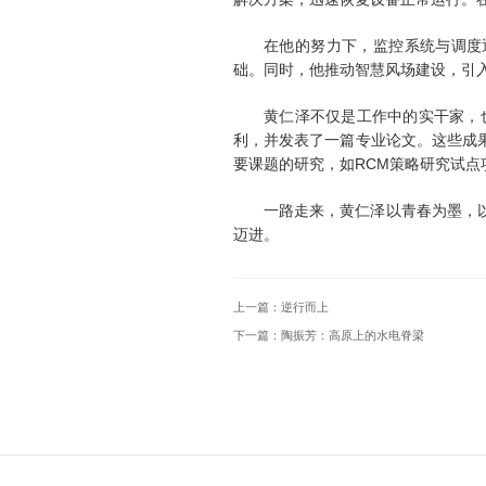
在他的努力下，监控系统与调度
础。同时，他推动智慧风场建设，引
黄仁泽不仅是工作中的实干家，
利，并发表了一篇专业论文。这些成
要课题的研究，如RCM策略研究试
一路走来，黄仁泽以青春为墨，
迈进。
上一篇：
逆行而上
下一篇：
陶振芳：高原上的水电脊梁