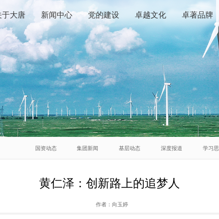
关于大唐
新闻中心
党的建设
卓越文化
卓著品牌
国资动态
集团新闻
基层动态
深度报道
学习
黄仁泽：创新路上的追梦人
作者：
向玉婷