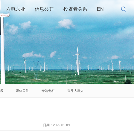
六电六业
信息公开
投资者关系
EN
思考
媒体关注
专题专栏
奋斗大唐人
日期：
2025-01-09