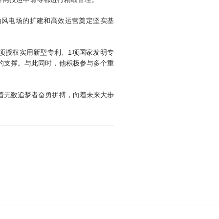
为风电场的扩建和高效运营奠定坚实基
项授权实用新型专利、1项国家发明专
的支撑。与此同时，他积极参与多个重
着无数追梦者奋勇拼搏，向着未来大步