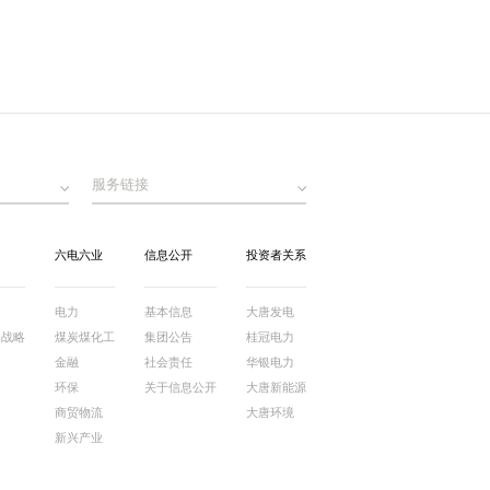
服务链接
六电六业
信息公开
投资者关系
电力
基本信息
大唐发电
牌战略
煤炭煤化工
集团公告
桂冠电力
金融
社会责任
华银电力
环保
关于信息公开
大唐新能源
商贸物流
大唐环境
新兴产业