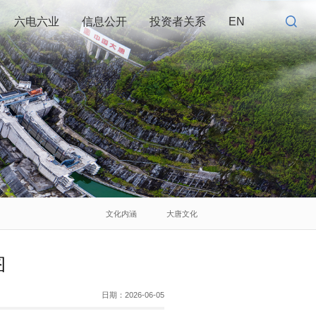
六电六业
信息公开
投资者关系
EN
文化内涵
大唐文化
图
日期：
2026-06-05