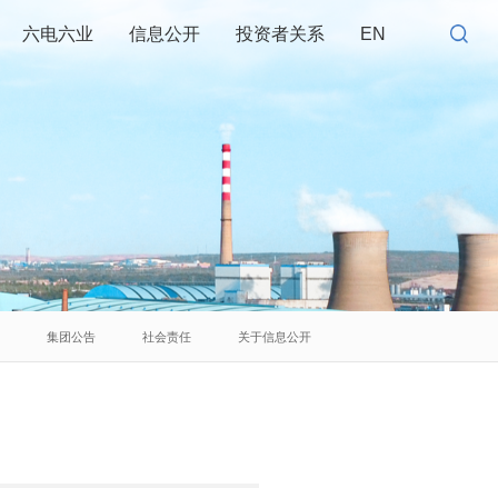
六电六业
信息公开
投资者关系
EN
息
集团公告
社会责任
关于信息公开