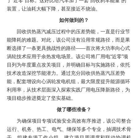
了“近零”目标。这好比给汽车加了一套“回收刹车能量”的
装置，让油耗大幅下降，甚至接近不烧油。
如何做到的？
回收供热蒸汽减压过程中的压差势能，一直是行业节
能降耗的难题。对此，该公司没有沿用常规路径，而是果
断选择了一条更具挑战性的路径——首次将大功率向心式
涡轮技术应用于余热发电场景。该公司将厂用电“近零”项
目列为年度重点攻关项目，并明确目标与实施路径，依托
技术改造深挖节能潜力。通过充分回收供热蒸汽压差势
能，配套增设向心涡轮发电机组，最大限度提升能源循环
利用率，从技术层面深入探索实践厂用电压降新路径，为
项目稳步推进奠定了坚实基础。
做了哪些准备？
为确保项目专项试验安全高效有序推进，该公司整合
运行、机务、热工、电气、继保等多个专业，抽调技术骨
干，组建专项工作小组，建立项目周调度和联动协调机