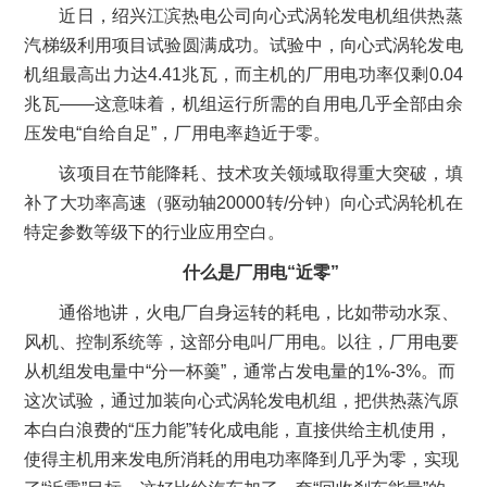
近日，绍兴江滨热电公司向心式涡轮发电机组供热蒸
汽梯级利用项目试验圆满成功。试验中，向心式涡轮发电
机组最高出力达4.41兆瓦，而主机的厂用电功率仅剩0.04
兆瓦——这意味着，机组运行所需的自用电几乎全部由余
压发电“自给自足”，厂用电率趋近于零。
该项目在节能降耗、技术攻关领域取得重大突破，填
补了大功率高速（驱动轴20000转/分钟）向心式涡轮机在
特定参数等级下的行业应用空白。
什么是厂用电“近零”
通俗地讲，火电厂自身运转的耗电，比如带动水泵、
风机、控制系统等，这部分电叫厂用电。以往，厂用电要
从机组发电量中“分一杯羹”，通常占发电量的1%-3%。而
这次试验，通过加装向心式涡轮发电机组，把供热蒸汽原
本白白浪费的“压力能”转化成电能，直接供给主机使用，
使得主机用来发电所消耗的用电功率降到几乎为零，实现