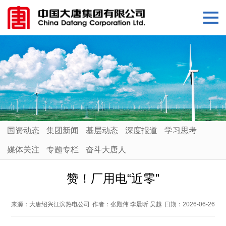
国资动态
集团新闻
基层动态
深度报道
学习思考
媒体关注
专题专栏
奋斗大唐人
赞！厂用电“近零”
来源：
大唐绍兴江滨热电公司
作者：
张殿伟 李晨昕 吴越
日期：
2026-06-26