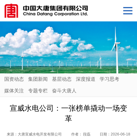
国资动态
集团新闻
基层动态
深度报道
学习思考
媒体关注
专题专栏
奋斗大唐人
宣威水电公司：一张榜单撬动一场变
革
来源：
大唐宣威水电开发有限公司
作者：
段磊
日期：
2026-06-18