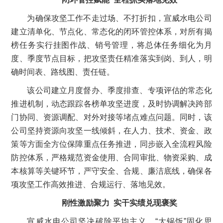
为确保攻坚工作不走过场、不打折扣，宣威水电公司
建立清单化、节点化、常态化的闭环管控体系，对所有揭
榜任务实行挂图作战、销号管理，将总体任务细化为月
度、季度节点目标，把攻坚责任精准落实到岗、到人，明
确时间表、路线图、责任链。
该公司建立月度督办、季度排查、专项评估的常态化
推进机制，动态跟踪各榜单攻坚进度，及时协调解决跨部
门协同、资源调配、对外对接等堵点难点问题。同时，该
公司坚持资源向攻坚一线倾斜，在人力、技术、资金、政
策等方面全方位保障重点任务推进，同步嵌入全流程风险
防控体系，严格规范资金使用、合同审批、物资采购、成
本核算等关键环节，严守安全、合规、廉洁底线，确保各
项攻坚工作高效推进、合规运行、落地见效。
刚性激励聚力 实干实绩兑现褒奖
宣威水电公司坚决破除平均主义、“大锅饭”固化思