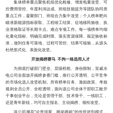
集体榜单重点聚焦机组优化检修、增发电量攻坚、可
控费用管控、年度利润达成、班组技能提升等团队协同类
重点工作，凝聚部门、班组合力集中攻坚；个人榜单靶向
瞄准新能源指标获取、工程竣工结算、征地移民验收、执
业资格取证等长期卡点、难点专项工作。每一项榜单均细
化量化指标、明确完成时限、落实资源保障、敲定验收标
准，做到任务可落地、过程可管控、结果可核验，从源头
杜绝形式化、表面化攻坚。
开放揭榜赛马 不拘一格选用人才
为彻底打破部门壁垒、层级桎梏、身份限制，宣威水
电公司全面放开揭榜参赛门槛，推行公开透明、公平竞争
的市场化选人攻坚机制。所有榜单任务、激励政策、考核
规则全员公开、全程透明，面向该公司全体干部职工敞开
干事创业平台，无论是管理干部、技术骨干、一线职工，
还是青年新锐，均可自主报名、主动揭榜、领衔攻坚。
该公司摒弃“论资排辈、唯岗唯龄”的传统评判模式，