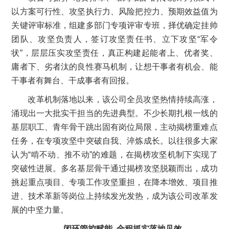
以方案可行性、攻坚执行力、风险把控力、预期效益值为
关键评审标准，组建多部门专项评审专班，择优确定挂帅
团队、攻坚负责人，签订攻坚责任书、立下攻坚“军令
状”，层层压实攻坚责任，真正构建起能者上、优者奖、
庸者下、劣者汰的良性赛马机制，让想干事者有机会、能
干事者有舞台、干成事者有回报。
改革机制落地以来，该公司全员攻坚热情持续高涨，
涌现出一大批实干担当的先进典型。不少长期扎根一线的
基层职工、青年骨干跳出固有岗位局限，主动揭榜重难点
任务，在专项攻坚中突破自我、淬炼成长。以往很多大家
认为“啃不动、推不动”的难题，在揭榜攻坚机制下实现了
突破性进展。多名基层骨干通过揭榜攻坚脱颖而出，成功
挑起重点项目、专项工作攻坚重担，在降本增效、项目推
进、技术革新等岗位上持续发光发热，成为该公司改革发
展的中坚力量。
闭环管控赋能 全程抓实落地见效