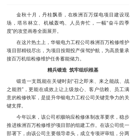
金秋十月，丹桂飘香，在株洲百万煤电项目建设现
场，塔吊林立、机械轰鸣、人员奔忙，一幅“奋斗四季
度”的攻坚画卷全面展开。
在这片热土上，华银电力工程公司株洲百万检修维护
项目部精锐尽出，为项目按期投产保驾护航，为高质量承
接百万机组检修维护任务蓄能储力。
精兵锻造 筑牢组织根基
锻造一支既能在关键时刻“召之即来、来之能战、战
之能胜”，更能在成效上让上级放心、客户信赖、员工满
意的检修铁军，是提升华银电力工程公司关键竞争力的关
键支撑。
今年以来，该公司积极响应检修体制改革要求，稳步
推进株洲百万检修维护项目部的组建工作。在该公司统一
部署下，由该公司主要领导牵头，成立专项评审组，分两