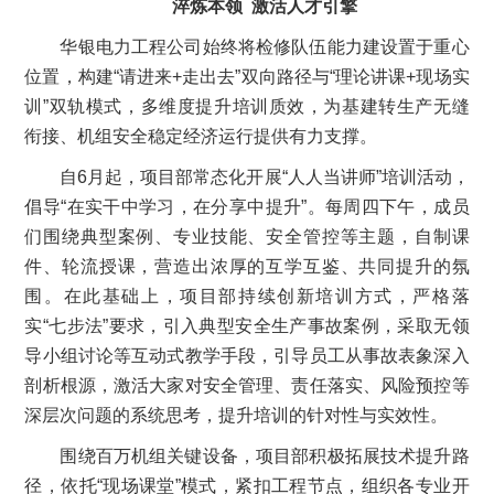
淬炼本领 激活人才引擎
华银电力工程公司始终将检修队伍能力建设置于重心
位置，构建“请进来+走出去”双向路径与“理论讲课+现场实
训”双轨模式，多维度提升培训质效，为基建转生产无缝
衔接、机组安全稳定经济运行提供有力支撑。
自6月起，项目部常态化开展“人人当讲师”培训活动，
倡导“在实干中学习，在分享中提升”。每周四下午，成员
们围绕典型案例、专业技能、安全管控等主题，自制课
件、轮流授课，营造出浓厚的互学互鉴、共同提升的氛
围。在此基础上，项目部持续创新培训方式，严格落
实“七步法”要求，引入典型安全生产事故案例，采取无领
导小组讨论等互动式教学手段，引导员工从事故表象深入
剖析根源，激活大家对安全管理、责任落实、风险预控等
深层次问题的系统思考，提升培训的针对性与实效性。
围绕百万机组关键设备，项目部积极拓展技术提升路
径，依托“现场课堂”模式，紧扣工程节点，组织各专业开