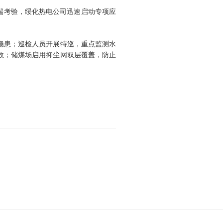
极端考验，绥化热电公司迅速启动专项应
隐患；巡检人员开展特巡，重点监测水
故；储煤场启用抑尘网双层覆盖，防止