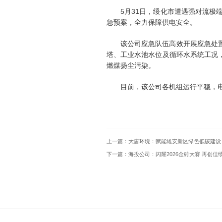
5月31日，绥化市遭遇强对流极
急预案，全力保障供电安全。
该公司应急队伍高效开展应急处
塔、工业水池水位及循环水系统工况
燃煤扬尘污染。
目前，该公司各机组运行平稳，
上一篇：
大唐环境：赋能雄安新区绿色低碳建设
下一篇：
海投公司：闪耀2026金砖大赛 再创佳