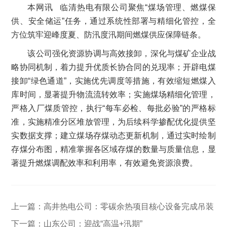
本网讯 临清热电有限公司聚焦“煤场管理、燃煤保
供、安全储运”任务，通过系统性部署与精细化管控，全
方位筑牢迎峰度夏、防汛度汛期间燃煤供应保障链条。
该公司强化资源协调与高效接卸，深化与煤矿企业战
略协同机制，着力提升优质长协合同的兑现率；开辟电煤
接卸“绿色通道”，实施优先调度等措施，有效缩短燃煤入
库时间，显著提升物流流转效率；实施煤场精细化管理，
严格入厂煤质管控，执行“每车必检、每批必验”的严格标
准，实施精准分区堆放管理，为后续科学掺配优化提供坚
实数据支撑；建立煤场存煤动态更新机制，通过实时绘制
存煤分布图，精准掌握各区域存煤的数量与质量信息，显
著提升燃煤调配效率和利用率，有效避免资源浪费。
上一篇：
高井热电公司：零碳余热项目核心设备完成吊装
下一篇：
山东公司：迎战“高温+汛期”