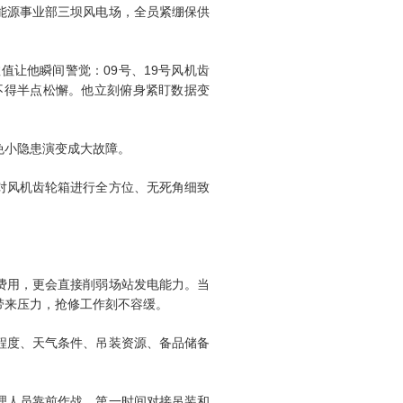
能源事业部三坝风电场，全员紧绷保供
让他瞬间警觉：09号、19号风机齿
不得半点松懈。他立刻俯身紧盯数据变
免小隐患演变成大故障。
对风机齿轮箱进行全方位、无死角细致
费用，更会直接削弱场站发电能力。当
带来压力，抢修工作刻不容缓。
程度、天气条件、吊装资源、备品储备
理人员靠前作战，第一时间对接吊装和