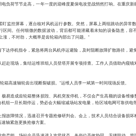
用电负荷节节走高，一年一度的迎峰度夏保电攻坚战悄然打响。在重庆新
紧盯监控屏幕，逐台核对风机运行参数。突然，屏幕上两组跳动的异常数值
行区间。任何细微的数据波动，背后都可能潜藏着未知的设备隐患，容
上涨，不对劲，大概率是齿轮箱内部出了问题。”
请下达停机指令，紧急将两台风机停运避险，及时阻断故障扩散路径，避
队赶赴现场，集结运维班组人员登塔开展专项排查。工作人员借助内窥镜
机齿轮箱高速轴轮齿出现断裂破损。”运维人员李一斌第一时间现场反馈。
，极易造成齿轮箱整体损毁、风机突发停机，不仅会产生高额的设备维修
台机组一旦长期停运，势必会大幅缩减场站发电量，给区域电网可靠供电
上报故障情况，迅速召开专题抢修研判会。会上，技术人员结合设备损坏
高速轴紧急更换抢修方案。
发电产能，场站全员迅速进入攻坚状态，各岗位高效协同、无缝联动。管