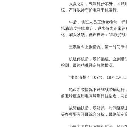
入夏之后，气温稳步攀升，区域
弦，严阵以待守护电网平稳运行。
午后，值班人员王澳像往常一样
轮油温度持续攀升，逐步偏离正常运
化，眉头紧锁，低声自语：“温度持续
王澳当即上报情况，第一时间申
机组停机后，场长熊建川立刻带
检测，最终精准锁定故障根源。
“排查清楚了！09号、19号风
轮齿断裂情况下若继续带病运行
前迎峰度夏用电高峰期日益临近，两
故障确认后，场站第一时间逐级
等多项要素开展综合分析，最终敲定
为最大限度压缩停机时长、抢回