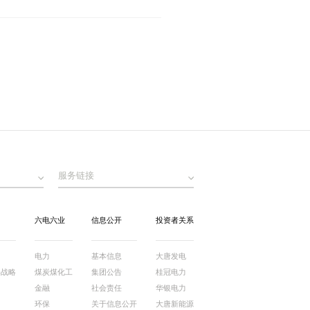
服务链接
六电六业
信息公开
投资者关系
电力
基本信息
大唐发电
牌战略
煤炭煤化工
集团公告
桂冠电力
金融
社会责任
华银电力
环保
关于信息公开
大唐新能源