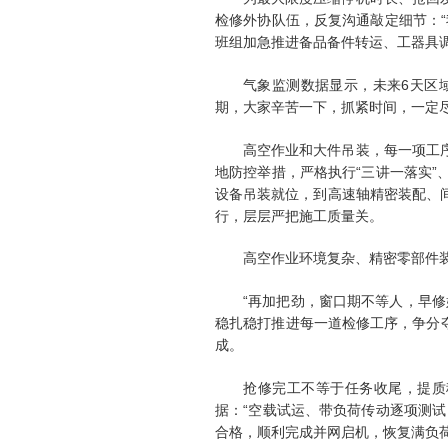
检修外协队伍，反复沟通敲定细节：
班组加急推进备品备件转运、工器具
气象监测数据显示，未来6天区
期，大家辛苦一下，抓紧时间，一定
高空作业和大件吊装，每一项工
地防控举措，严格执行“三讲一落实
设备吊装就位，到高速轴精密装配、
行，层层严把施工质量关。
高空作业环境复杂、精密零部件
“再加把劲，窗口期不等人，早
稳扎稳打推进每一道检修工序，争分夺
成。
抢修完工不等于任务收尾，提质
据：“空载试运、带负荷传动逐项测
合格，顺利完成并网启机，恢复满负