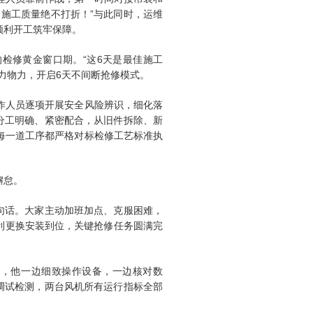
施工质量绝不打折！”与此同时，运维
顺利开工筑牢保障。
检修黄金窗口期。“这6天是最佳施工
力物力，开启6天不间断抢修模式。
作人员逐项开展安全风险辨识，细化落
分工明确、紧密配合，从旧件拆除、新
每一道工序都严格对标检修工艺标准执
懈怠。
句话。大家主动加班加点、克服困难，
顺利更换安装到位，关键抢修任务圆满完
作，他一边细致操作设备，一边核对数
调试检测，两台风机所有运行指标全部