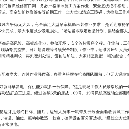
“我们抢抓检修窗口期，务必严格按照施工方案作业，安全底线绝不松动，
调试、高空防护物资筹备等前期工作，全方位扫清施工障碍，为抢修工作
域风力平稳无大风，完全满足大型吊车机舱吊装作业要求，是近期难得的
尽快完成，最大限度减少发电损失。”场站当即敲定攻坚计划，集结全部人
序都是高风险、高标准作业。抢修现场，安全管控贯穿全程。作业前，工
”、现场专责监护、日计划管理等各项安全制度；作业中，运维各班组人员
间隙精准调校，再到密封处理、齿轮油加注，大家相互提醒、精准配合，
装配难度大、连续作业强度高，多重考验摆在抢修团队面前，但无人退缩
修好就能早发电，保供能力就多一分保障。”这是现场工作人员最常说的一
秒追赶施工进度。经过连续6天的鏖战，09号、19号风机高速轴全部
稳运才是最终目标。随后，运维人员李一斌牵头开展全面验收调试工
试，油温、油位、振动参数逐一核查，确保设备百分百达标。”经过全方位
荷正常发电。