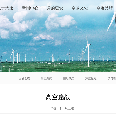
关于大唐
新闻中心
党的建设
卓越文化
卓著品牌
国资动态
集团新闻
基层动态
深度报道
学习
高空鏖战
作者：
李一斌 王彬