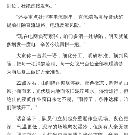
到位，杜绝虚接发热。”
“还要重点处理零电流阻串、直流端温度异常缺陷，
提前排除直流短路、电流反灌风险。”
“现在电网负荷紧张，咱们多消一处缺陷，明天就能
多增发一度电，辛苦今晚再拼一把。”
大家你一言我一语，细化分工、明确标准、预判风
险，把每一项消缺流程、每一处隐患点位全部梳理清楚，
为雨后复工做好万全准备。
22点左右，山间降雨彻底停歇。夜色微凉，潮湿的山
风扑面而来，光伏场内地面依旧泥泞积水、湿滑难行，但
绝佳的夜间作业窗口来之不易。“雨停了，条件达标，咱
们继续开工。”
话音落下，队员们立刻起身重返作业现场。夜色更
深、气温更低，泥泞的场地愈发湿冷，但所有人毫无怨
言、迅速就位。头灯光束再次照亮光伏方阵，弯腰、排