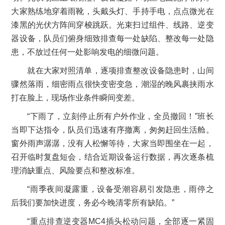
大家熟练地穿着雨靴，头戴头灯、手持手电，点点微光在
漆黑的光伏方阵间穿梭跳跃。光束扫过组件、线路、逆变
器设备，队员们俯身细致排查每一处缺陷、整改每一处隐
患，不放过任何一处影响发电的细微问题。
就在大家对照清单，逐项排查整改设备隐患时，山间
骤然落雨，细密雨点很快变密变急，潮湿的晚风裹挟雨水
打在脸上，现场作业条件瞬间变差。
“下雨了，立刻停止所有户外作业，全员撤回！”班长
当即下达指令，队员们迅速有序撤离，匆匆赶回生活舱。
窗外雨声潺潺，没有人松懈等待，大家当即围坐在一起，
召开临时复盘短会，结合近期设备运行数据，再次逐条梳
理消缺重点、风险要点和整改标准。
“雨季夜间凝露重，设备受潮容易引发隐患，雨停之
后我们要加快进度，务必今晚清零所有缺陷。”
“重点排查逆变器MC4插头松动问题，全部逐一紧固