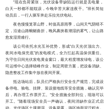
“现在负荷紧张，光伏设备带缺陷运行就是丢电量，
白天一秒都不能耽误，今晚辛苦大家连夜干。”班长简短
动员后，一行人驱车奔赴乐拉光伏电站。
夜色慢慢笼罩山野，时值高原雨季，山间天气阴晴不
定，沿途山路蜿蜒曲折，晚风裹挟着潮湿的雾气，让山路
愈发湿滑难行。
该公司依托水光互补优势，形成“白天光伏顶出力、
夜间水电保兜底”的发电模式，全力扛起高温保供重任。
为守住日间光伏发电黄金窗口，最大程度增发绿电，该公
司运维中心选择错峰作业，制定周密方案，把设备消缺、
隐患整改工作集中放在夜间开展。
抵达场站后，队员们严格执行安全生产规范，完成设
备停电、验电、挂牌、装设接地线等安全措施，确认完毕
后，再办理工作票开工。“安全措施全部到位，现场可以
开工。”随着现场安全员一声确认，夜间消缺作业正式启
动。光伏场区土壤潮湿、设备凝露，场区地面泥泞积水。