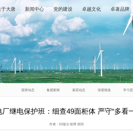
关于大唐
新闻中心
党的建设
卓越文化
卓著品牌
国资动态
集团新闻
基层动态
深度报道
学习
厂继电保护班：细查49面柜体 严守“多看
作者：
刘瑞洁 续博 胡玥