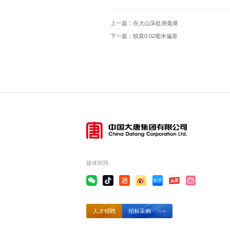
上一篇：
在大山深处测毫厘
下一篇：
较真0.02毫米偏差
媒体矩阵
人才招聘
招标采购