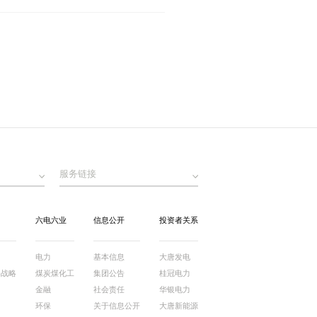
服务链接
六电六业
信息公开
投资者关系
电力
基本信息
大唐发电
牌战略
煤炭煤化工
集团公告
桂冠电力
金融
社会责任
华银电力
环保
关于信息公开
大唐新能源