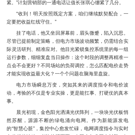
紧。”计划营销部的一通电话让值长张琪心绷紧了几分。
“收到！明天按照既定方案，咱们继续默契配合，一
定要把收益红线守住。”
挂了电话，他又坐回屏幕前，眉头微蹙，陷入沉思。
尽管已提前制定策略，但电力市场波动频繁，仍需结合实
际灵活研判、精准应对。他目光紧锁集控系统里的每一组
运行参数，细细复盘当日操作：这个时段的调整再精准一
点会不会更好？不同场站的负荷调控，怎么匹配电价走势
才能实现收益最大化？一个个问题在脑海里盘旋。
电力市场瞬息万变，突如其来的调度指令和电价波
动，考验的不仅是专业实操，更是能扛事、打硬仗的真本
事。
晨光初现，金色阳光洒满光伏阵列，一块块光伏板悄
然苏醒，源源不断的绿电涌向电网。作为新能源发电
的“智慧心脏”，集控中心愈发忙碌，电网调度指令与实时