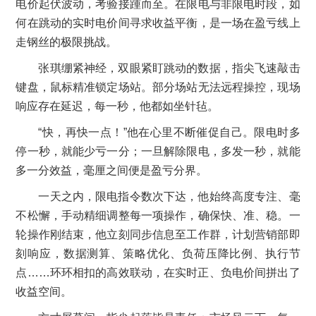
电价起伏波动，考验接踵而至。在限电与非限电时段，如
何在跳动的实时电价间寻求收益平衡，是一场在盈亏线上
走钢丝的极限挑战。
张琪绷紧神经，双眼紧盯跳动的数据，指尖飞速敲击
键盘，鼠标精准锁定场站。部分场站无法远程操控，现场
响应存在延迟，每一秒，他都如坐针毡。
“快，再快一点！”他在心里不断催促自己。限电时多
停一秒，就能少亏一分；一旦解除限电，多发一秒，就能
多一分效益，毫厘之间便是盈亏分界。
一天之内，限电指令数次下达，他始终高度专注、毫
不松懈，手动精细调整每一项操作，确保快、准、稳。一
轮操作刚结束，他立刻同步信息至工作群，计划营销部即
刻响应，数据测算、策略优化、负荷压降比例、执行节
点……环环相扣的高效联动，在实时正、负电价间拼出了
收益空间。