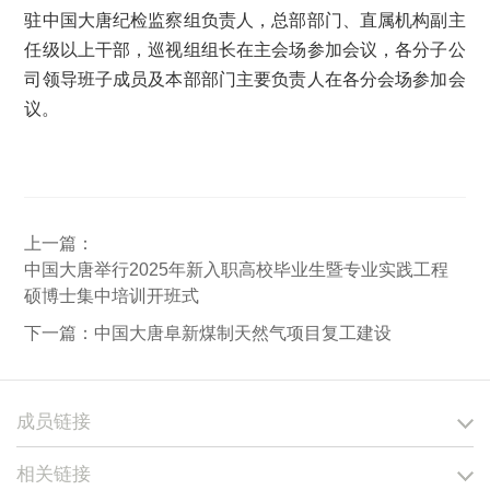
驻中国大唐纪检监察组负责人，总部部门、直属机构副主
任级以上干部，巡视组组长在主会场参加会议，各分子公
司领导班子成员及本部部门主要负责人在各分会场参加会
议。
上一篇：
中国大唐举行2025年新入职高校毕业生暨专业实践工程
硕博士集中培训开班式
下一篇：
中国大唐阜新煤制天然气项目复工建设
成员链接
相关链接