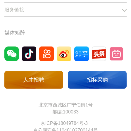
服务链接
媒体矩阵
人才招聘
招标采购
北京市西城区广宁伯街1号
邮编:100033
京ICP备18049784号-3
京公网安备11040102700144号