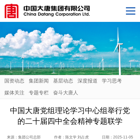
国资动态
集团新闻
基层动态
深度报道
学习思考
媒体关注
专题专栏
奋斗大唐人
中国大唐党组理论学习中心组举行党
的二十届四中全会精神专题联学
来源：
集团公司总部
作者：
陈文学 刘占虎
日期：
2025-11-05