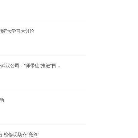
“燃”大学习大讨论
汉公司：“师带徒”推进“四...
动
 检修现场齐“亮剑”