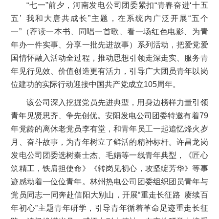
“七一”前夕，河南发电公司团委紧扣“青春奋进‘十五
五’ 我和大唐共成长”主题，在系统内广泛开展“五个
一”（荐读一本书、同唱一首歌、看一场红色电影、为青
年办一件实事、分享一批先进故事）系列活动，把爱党爱
国情怀融入活动全过程，推动思想引领走深走实、服务青
年见行见效、价值创造更有活力，引导广大团员青年以岗
位建功的实际行动迎接中国共产党成立105周年。
该公司深入挖掘党员先进典型，用身边榜样力量引领
青年见贤思齐、争先创优。安阳发电公司团委特邀有着79
年党龄的离休老党员李有堂，和青年员工一起追忆烽火岁
月、奋斗故事，为青年树立了鲜活的精神标杆。许昌龙岗
发电公司团委选树秦士杰、毛娟等一线青年典型，《匠心
筑精工，铁肩担使命》《转岗见初心，攻坚绽芳华》等事
迹感动着一位位青年。林州热电公司团委组织团员青年与
党员同志一同奔赴信阳大别山，开展“重走长征路 赓续百
年初心”主题青年研学，引导青年循着革命足迹重走长征