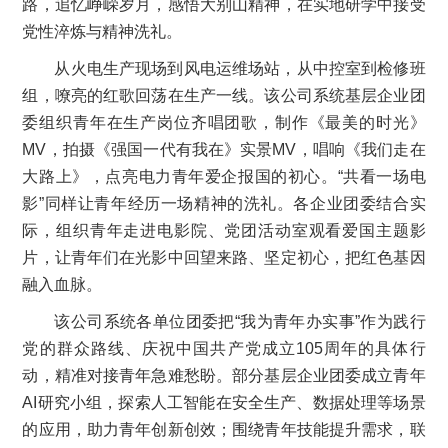
路，追忆峥嵘岁月，感悟大别山精神，在实地研学中接受
党性淬炼与精神洗礼。
从火电生产现场到风电运维场站，从中控室到检修班
组，嘹亮的红歌回荡在生产一线。该公司系统基层企业团
委组织青年在生产岗位齐唱团歌，制作《最美的时光》
MV，拍摄《强国一代有我在》实景MV，唱响《我们走在
大路上》，点亮电力青年爱企报国的初心。“共看一场电
影”同样让青年经历一场精神的洗礼。各企业团委结合实
际，组织青年走进电影院、党团活动室观看爱国主题影
片，让青年们在光影中回望来路、坚定初心，把红色基因
融入血脉。
该公司系统各单位团委把“我为青年办实事”作为践行
党的群众路线、庆祝中国共产党成立105周年的具体行
动，精准对接青年急难愁盼。部分基层企业团委成立青年
AI研究小组，探索人工智能在安全生产、数据处理等场景
的应用，助力青年创新创效；围绕青年技能提升需求，联