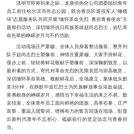
清明节即将到来之际，龙唐供热分公司团委组织青年
员工前往哈尔滨市尚志公园，联合香坊区退役军人“橄榄
绿”志愿服务队共同开展“缅怀革命先烈 勇担青春使命”主
题祭扫活动，深切缅怀抗日民族英雄赵尚志烈士，追忆革
命先辈的峥嵘岁月与不朽功勋。
活动现场庄严肃穆。全体人员身着整洁服装，整齐列
队于赵尚志烈士塑像前，神情庄重肃穆。大家手持鲜花，
缓步上前，轻轻将鲜花敬献于塑像前，深深鞠躬致意，以
最朴素的方式，寄托对革命先烈的无限哀思与崇高敬意，
深切缅怀革命英雄。敬献鲜花后，全场肃立，集体低头默
哀3分钟，在静默中追忆烈士为民族解放事业浴血奋战、
英勇献身的峥嵘岁月，感悟当下幸福生活的来之不易。默
哀结束，全体青年员工面向鲜艳的团旗，高举右拳，庄严
宣誓，重温入团誓词。铿锵有力的誓言回荡在现场，彰显
出新时代青年不忘初心、砥砺前行的坚定信念与青春担
当。