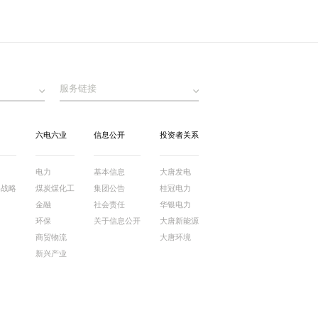
服务链接
六电六业
信息公开
投资者关系
电力
基本信息
大唐发电
牌战略
煤炭煤化工
集团公告
桂冠电力
金融
社会责任
华银电力
环保
关于信息公开
大唐新能源
商贸物流
大唐环境
新兴产业