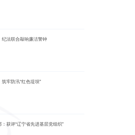
司：纪法联合敲响廉洁警钟
：筑牢防汛“红色堤坝”
部：获评“辽宁省先进基层党组织”