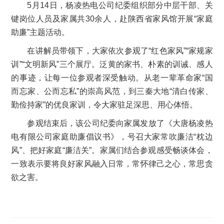
5月14日，杨凌热电公司纪委组织部分中层干部、关
键岗位人员及家属共30余人，赴陕西省家风馆开展“家庭
助廉”主题活动。
在讲解员带领下，大家依次参观了“红色家风”“家规家
训”“文明新风”三个展厅。泛黄的家书、朴素的训诫、感人
的事迹，让每一位参观者深受触动。从老一辈革命家“国
而忘家、公而忘私”的崇高风范，到三秦大地“清白传家、
勤俭持家”的优良家训，令大家驻足深思、用心体悟。
参观结束后，该公司纪委向家属发放了《大唐杨凌热
电有限公司家庭助廉倡议书》，号召大家常吹廉洁“枕边
风”、把好家庭“廉洁关”。家属们结合参观感受畅谈体会，
一致表示要将良好家风融入日常，常怀律己之心，常思贪
欲之害。